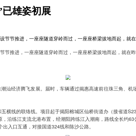
”已雄姿初展
建设节节推进，一座座隧道穿岭而过，一座座桥梁拔地而起，就在
节节推进，一座座隧道穿岭而过，一座座桥梁拔地而起，就在昨
助推潮汕经济腾飞发展。届时，车辆通过揭惠高速前往珠三角、机
五横线的联络线。项目起于揭阳榕城区仙桥街道办（接省道S2
，沿练江支流北港布置，经潮阳跨练江入潮南，路线全长约63
个出入口互通，对接国道324线和陈沙公路。