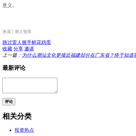
意义。
来源 | 潮人智库
路过
雷人
握手
鲜花
鸡蛋
收藏
分享
邀请
上一篇：
为什么潮汕文化更接近福建却分在广东省？终于知道
最新评论
评论
相关分类
投资热点