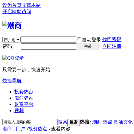
设为首页
收藏本站
开启辅助访问
找回密码
自动登录
密码
立即注册
登录
只需要一步，快速开始
快捷导航
投资热点
潮商驿站
财富平台
视频
搜索
热搜:
潮商
热点
潮汕文化
搜索
潮商
›
门户
›
投资热点
›
查看内容