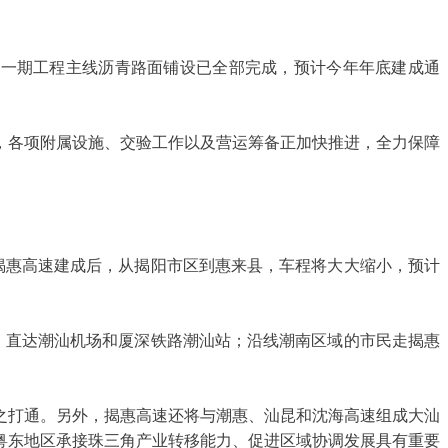
目前一期工程主线沥青路面铺设已全部完成，预计今年年底建成通
，各项附属设施、交验工作以及营运筹备正加快推进，全力保障
揭惠高速建成后，从揭阳市区到惠来县，车程将大大缩小，预计
，直达潮汕机场和厦深铁路潮汕站；沿线潮南区域的市民走揭惠
之
打通
。另外，揭惠高速还将与潮惠、汕昆和沈海高速组成大汕
粤东地区承接珠三角产业转移能力、促进区域协调发展具有重要