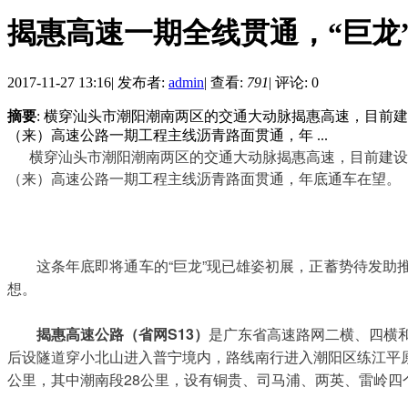
揭惠高速一期全线贯通，“巨龙
2017-11-27 13:16
|
发布者:
admin
|
查看:
791
|
评论: 0
摘要
: 横穿汕头市潮阳潮南两区的交通大动脉揭惠高速，目前
（来）高速公路一期工程主线沥青路面贯通，年 ...
横穿汕头市潮阳潮南两区的交通大动脉揭惠高速，目前建设
（来）高速公路一期工程主线沥青路面贯通，年底通车在望。
这条年底即将通车的“巨龙”现已雄姿初展，正蓄势待发
想。
揭惠高速公路（省网S13）
是广东省高速路网二横、四横和
后设隧道穿小北山进入普宁境内，路线南行进入潮阳区练江平原
公里，其中潮南段28公里，设有铜贵、司马浦、两英、雷岭四