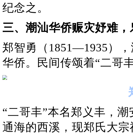
纪念之。
三、潮汕华侨赈灾妤难，
郑智勇（1851—1935
华侨。民间传颂着“二哥
“二哥丰”本名郑义丰，
通海的西溪，现郑氏大宗