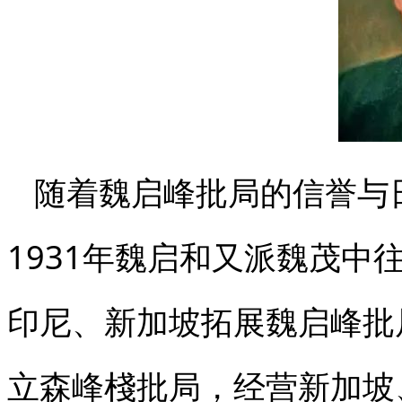
随着魏启峰批局的信誉与
1931年魏启和又派魏茂中
印尼、新加坡拓展魏启峰批
立森峰棧批局，经营新加坡