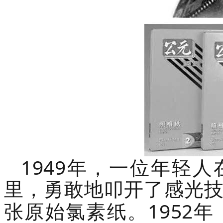
1949
年，一位年轻人
里，勇敢地叩开了感光
1952
张原始氯素纸。
年