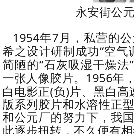
永安街公
1954
7
年
月，私营的公
“
希之设计研制成功
空气
“
”
简陋的
石灰吸湿干燥法
1956
一张人像胶片。
年
(
)
白电影正
负
片、黑白高
版系列胶片和水溶性正
和公元厂的努力下，我
此逐步扭转，不久便有相