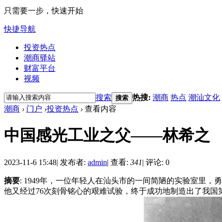
只需要一步，快速开始
快捷导航
投资热点
潮商驿站
财富平台
视频
搜索
热搜:
潮商
热点
潮汕文化
搜索
潮商
›
门户
›
投资热点
›
查看内容
中国感光工业之父——林希之
2023-11-6 15:48
|
发布者:
admin
|
查看:
341
|
评论: 0
摘要
: 1949年，一位年轻人在汕头市的一间简陋的实验室里
他又经过76次刻骨铭心的艰难试验，终于成功地制造出了我国第一