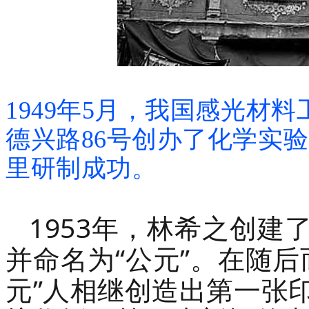
1949年5月，我国感光材
德兴路86号创办了化学实
里研制成功。
1953
年，林希之创建
“
”
并命名为
公元
。在随后
”
元
人相继创造出第一张