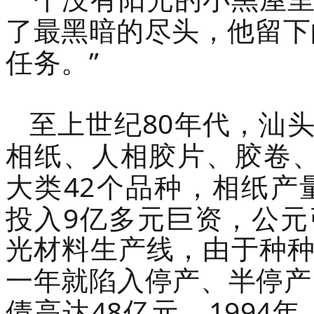
了最黑暗的尽头，他留下
”
任务。
80
至上世纪
年代，汕
相纸、人相胶片、胶卷
42
大类
个品种，相纸产
9
投入
亿多元巨资，公元
光材料生产线，由于种
一年就陷入停产、半停产
48
1994
债高达
亿元。
年