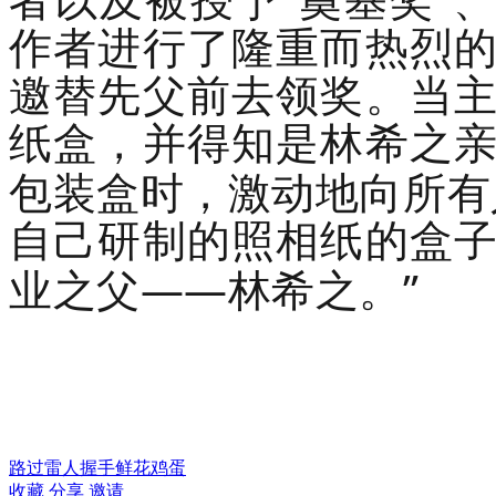
者以及被授予
奠基奖
作者进行了隆重而热烈
邀替先父前去领奖。当
纸盒，并得知是林希之
包装盒时，激动地向所有
自己研制的照相纸的盒
——
”
业之父
林希之。
路过
雷人
握手
鲜花
鸡蛋
收藏
分享
邀请