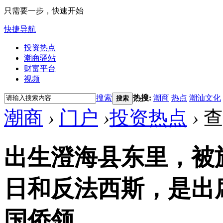
只需要一步，快速开始
快捷导航
投资热点
潮商驿站
财富平台
视频
搜索
热搜:
潮商
热点
潮汕文化
搜索
潮商
›
门户
›
投资热点
›
查
出生澄海县东里，被
日和反法西斯，是出
国侨领