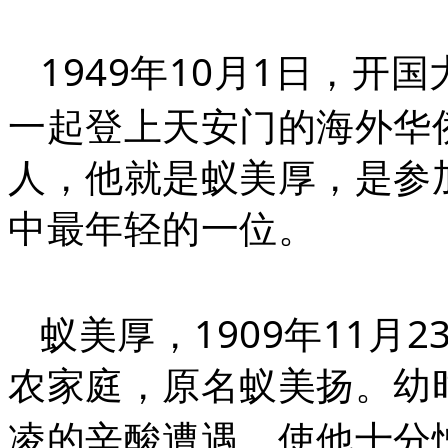
1949
10
1
年
月
日
，开国
一起登上天安门的海外华
人，他就是蚁美厚，是参
中最年轻的一位。
1909
11
2
蚁美厚，
年
月
农家庭，原名蚁美扬。幼
凌的辛酸遭遇，使他十分