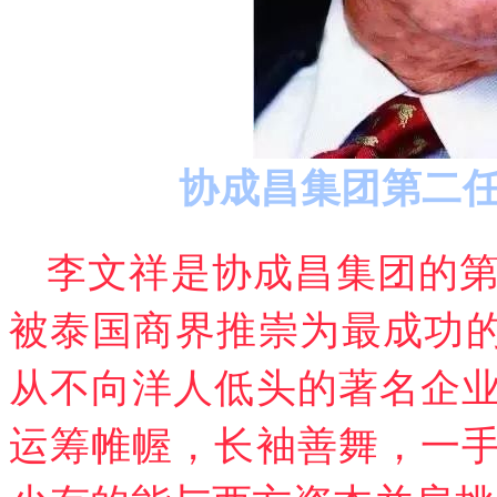
协成昌集团第二
李文祥是协成昌集团的
被泰国商界推崇为最成功的
从不向洋人低头的著名企
运筹帷幄，长袖善舞，一