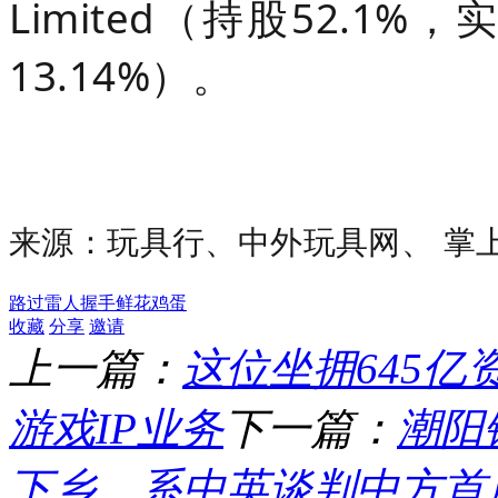
Limited（持股52.
13.14%）。
来源：玩具行、
中外玩具网、 掌
路过
雷人
握手
鲜花
鸡蛋
收藏
分享
邀请
上一篇：
这位坐拥645
游戏IP业务
下一篇：
潮阳
下乡，系中英谈判中方首