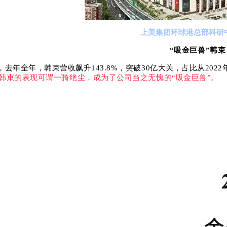
上美集团环球港总部科研
“吸金巨兽”韩束
去年全年，韩束营收飙升143.8%，突破30亿大关，占比从202
韩束的表现可谓一骑绝尘，成为了公司当之无愧的“吸金巨兽”。