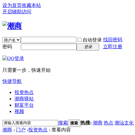
设为首页
收藏本站
开启辅助访问
找回密码
自动登录
密码
立即注册
登录
只需要一步，快速开始
快捷导航
投资热点
潮商驿站
财富平台
视频
搜索
热搜:
潮商
热点
潮汕文化
搜索
潮商
›
门户
›
投资热点
›
查看内容