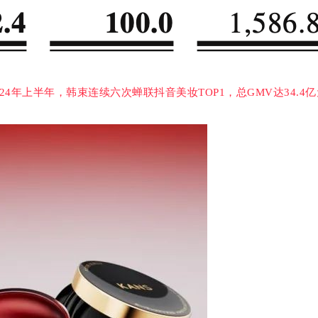
024年上半年，韩束连续六次蝉联抖音美妆TOP1，总GMV达34.4