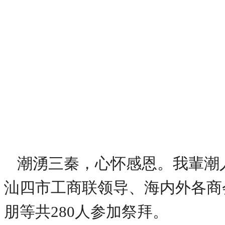
潮湧三秦，心怀感恩。我輩潮
汕四市工商联领导、海内外各商
朋等共280人参加祭拜。