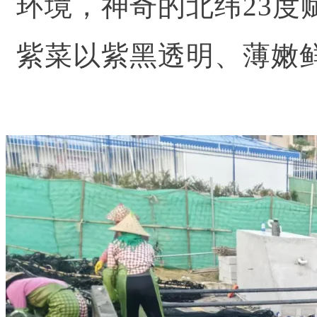
环境，神奇的北纬23度
紫菜以紫黑透明、薄嫩