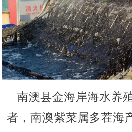
南澳县金海岸海水养
者，南澳紫菜属多茬海产