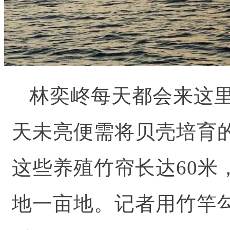
林奕峂每天都会来这
天未亮便需将贝壳培育
这些养殖竹帘长达60米
地一亩地。
记者用竹竿