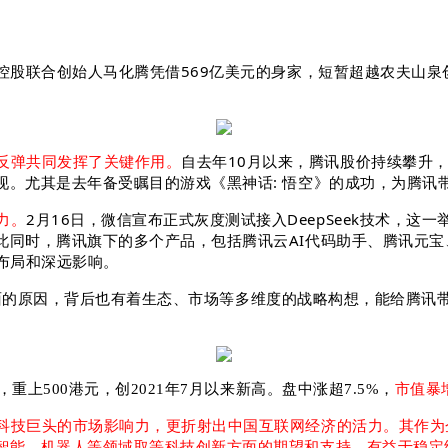
腾讯控股联合创始人马化腾凭借569亿美元的身家，短暂超越农夫山
反弹共同发挥了关键作用。
自去年10月以来，腾讯股价持续攀升
现。尤其是去年备受瞩目的游戏《黑神话: 悟空》的成功，为腾讯
力。
2月16日，微信宣布正式灰度测试接入DeepSeek技术，
时，腾讯旗下的多个产品，包括腾讯云AI代码助手、腾讯元宝、腾讯
布局和深远影响。
争等多方面的原因，背后也有着生态、市场等多维度的战略构想，能给腾讯
元，重上500港元，创2021年7月以来新高。盘中涨超7.5%，
市值暴增
科技巨头的市场影响力，更
折射出中国互联网经济的活力。其作为
智能、机器人等领域取等科技创新方面的期望和支持，有益于稳定