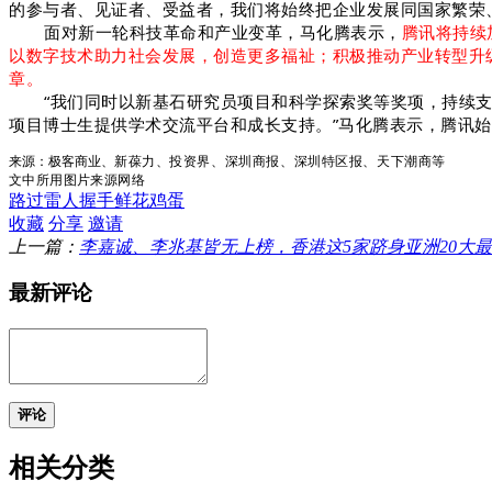
的参与者、见证者、受益者，我们将始终把企业发展同国家繁荣
面对新一轮科技革命和产业变革，马化腾表示，
腾讯将持续
以数字技术助力社会发展，创造更多福祉；积极推动产业转型升
章。
“我们同时以新基石研究员项目和科学探索奖等奖项，持续支
项目博士生提供学术交流平台和成长支持。”马化腾表示，腾讯
来源：极客商业、
新葆力、投资界、深圳商报、深圳特区报、
天下潮商
等
文中所用图片来源网络
路过
雷人
握手
鲜花
鸡蛋
收藏
分享
邀请
上一篇：
李嘉诚、李兆基皆无上榜，香港这5家跻身亚洲20大
最新评论
评论
相关分类