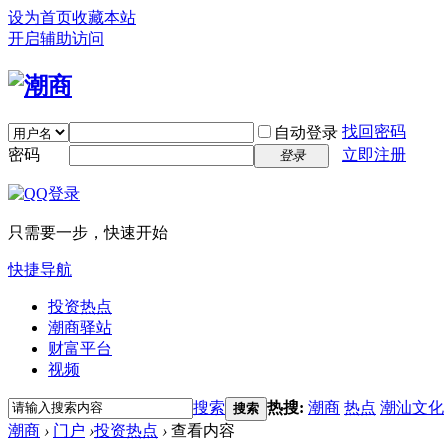
设为首页
收藏本站
开启辅助访问
找回密码
自动登录
密码
立即注册
登录
只需要一步，快速开始
快捷导航
投资热点
潮商驿站
财富平台
视频
搜索
热搜:
潮商
热点
潮汕文化
搜索
潮商
›
门户
›
投资热点
›
查看内容