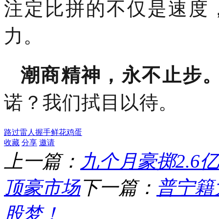
注定比拼的不仅是速度
力。
潮商精神，永不止步
诺？我们拭目以待。
路过
雷人
握手
鲜花
鸡蛋
收藏
分享
邀请
上一篇：
九个月豪掷2.
顶豪市场
下一篇：
普宁籍
股梦！