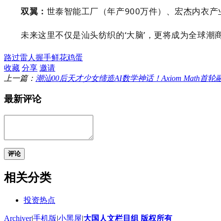
双翼：
世泰智能工厂（年产900万件）、宏杰内衣产
未来这里不仅是汕头纺织的‘大脑’，更将成为全球潮
路过
雷人
握手
鲜花
鸡蛋
收藏
分享
邀请
上一篇：
潮汕00后天才少女缔造AI数学神话！Axiom Math首
最新评论
评论
相关分类
投资热点
Archiver
|
手机版
|
小黑屋
|
大国人文栏目组 版权所有