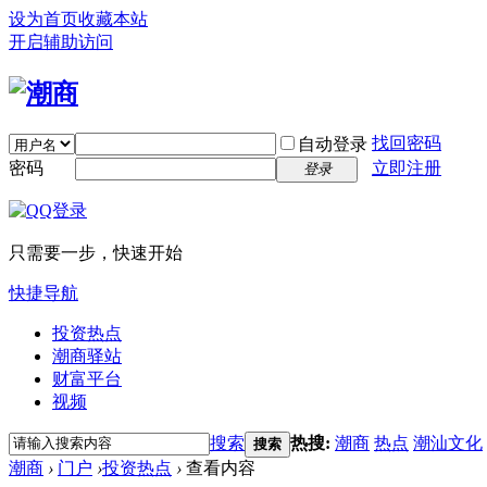
设为首页
收藏本站
开启辅助访问
找回密码
自动登录
密码
立即注册
登录
只需要一步，快速开始
快捷导航
投资热点
潮商驿站
财富平台
视频
搜索
热搜:
潮商
热点
潮汕文化
搜索
潮商
›
门户
›
投资热点
›
查看内容