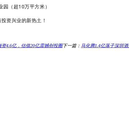
业园（超10万平方米）
商投资兴业的新热土！
轮融资4.6亿，估值20亿震撼创投圈
下一篇：
马化腾1.4亿落子深圳