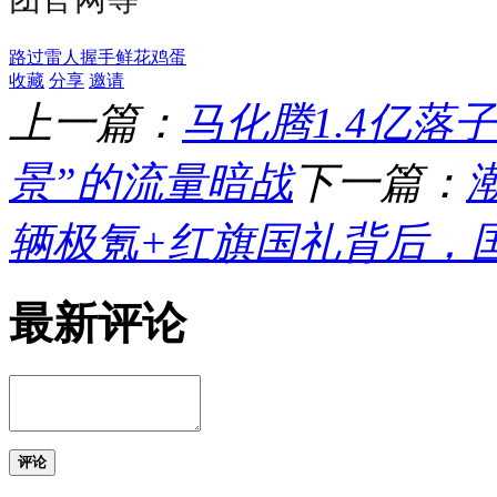
路过
雷人
握手
鲜花
鸡蛋
收藏
分享
邀请
上一篇：
马化腾1.4亿落
景”的流量暗战
下一篇：
辆极氪+红旗国礼背后，
最新评论
评论