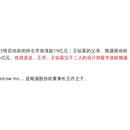
轮行情启动前的持仓市值涨超19亿元；
王钲霖的父亲、
顺灏股份前
6亿元。
也就是说，王丹、王钲霖父子二人的合计持股市值较顺灏
ow lnc.
，是顺灏股份前董事长王丹之子。