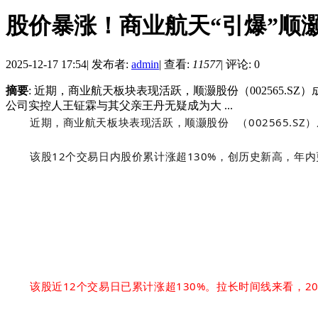
股价暴涨！商业航天“引爆”顺灏
2025-12-17 17:54
|
发布者:
admin
|
查看:
11577
|
评论: 0
摘要
: 近期，商业航天板块表现活跃，顺灏股份（002565.S
公司实控人王钲霖与其父亲王丹无疑成为大 ...
近期，商业航天板块表现活跃，
顺灏股
份
（002565.S
该股12个交易日内股价
累计涨超130%
，创历史新高，年内
该股近12个交易日已累计涨超130%。拉长时间线来看，20