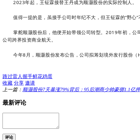
2023年起，王钲霖接替王丹成为顺灏股份的实际控制人。
值得一提的是，虽接手公司时年纪不大，但王钲霖的“野心”
掌舵顺灏股份后，他便开始带领公司转型。2019年初，公司
公司跨界投资商业航天。
今年8月，顺灏股份发布公告，公司拟筹划境外发行股份（
路过
雷人
握手
鲜花
鸡蛋
收藏
分享
邀请
上一篇：
顺灏股份7天暴涨79%背后：95后潮商少帅豪掷1.1
最新评论
评论