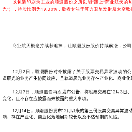
以包装印刷为主业的
顺灏股份之所以能“蹭上”商业航天的
光”），持股比例为19.30%，
后者专注于算力卫
星发射
及太空数
商业航天概念
持续获追捧，让
顺灏股份股价持续飙涨，公司
12月2日，顺灏股份对外披露了关于股票交易异常波动的
道辰光的业务产生协同效应，且轨道辰光业务存在产业化、商业化
12月7日，
顺灏股份再次
发布公告，称股票交易在12月3日、
变化，且不存在应披露而未披露的重大事项。
12月14日，
顺灏
股份发布12月以来的第三份股票交易异常波
响，存在产业化、商业化落地周期较长以及不达预期的风险。