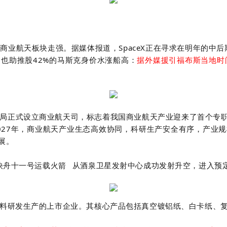
。
股商业航天板块走强。据媒体报道，SpaceX正在寻求在明年的中
，也助推股
42%的马斯克身价水涨船高：
据外媒援引福布斯当地时
局正式设立商业航天司，标志着我国商业航天产业迎来了首个专
到2027年，商业航天产业生态高效协同，科研生产安全有序，产
展。
快舟十一号运载火箭
从酒泉卫星发射中心成功发射升空，进入预
料研发生产的上市企业。其核心产品包括真空镀铝纸、白卡纸、