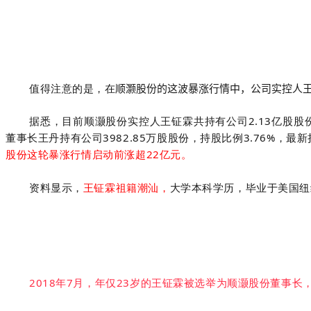
值得注意的是，在
顺灏
股份的这波暴涨行情中，公司实控人
据悉，目前顺灏股份实控人王钲霖共持有公司2.13亿股股份
董事长王丹
持有公司3982.85万股股份，持股比例3.76%，
股份这轮暴涨行情启动前涨超22亿元。
资料显示
，
王钲霖祖籍潮汕，
大学本科学历，毕业于美国纽约州Th
2018年7月，年仅23岁的王钲霖被选举为顺灏股份董事