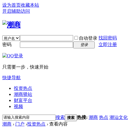
设为首页
收藏本站
开启辅助访问
找回密码
自动登录
密码
立即注册
登录
只需要一步，快速开始
快捷导航
投资热点
潮商驿站
财富平台
视频
搜索
热搜:
潮商
热点
潮汕文化
搜索
潮商
›
门户
›
投资热点
›
查看内容