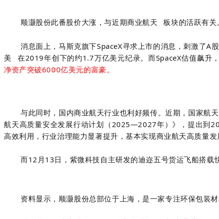
顺灏股份此番股价大涨，与近期
商业航天
板块的活跃有关
消息面上，马斯克旗下SpaceX寻求上市的消息，刺激了A
美
在2019年创下的约1.7万亿美元纪录。而SpaceX估值飙升
净资产突破6000亿美元的富豪。
与此同时，国内商业航天行业也利好频传。近期，国家航天
航天高质量安全发展行动计划（2025—2027年）》，提出
高效利用，行业治理能力显著提升，基本实现商业航天高质量发
而12月13日，紫微科技自主研发的迪迩五号货运飞船搭载
资料显示，顺灏股份
总部位
于
上海，
是一家专注环保包装材