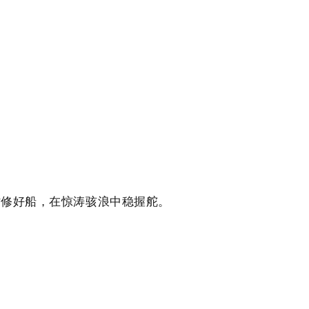
时修好船，在惊涛骇浪中稳握舵。