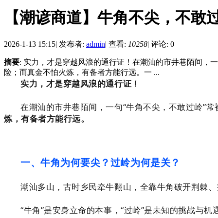
【潮谚商道】牛角不尖，不敢
2026-1-13 15:15
|
发布者:
admin
|
查看:
10258
|
评论: 0
摘要
: 实力，才是穿越风浪的通行证！在潮汕的市井巷陌间，
险；而真金不怕火炼，有备者方能行远。一 ...
实力，才是穿越风浪的通行证！
在潮汕的市井巷陌间，一句“牛角不尖，不敢过岭”
炼，有备者方能行远。
一、牛角为何要尖？过岭为何是关？
潮汕多山，古时乡民牵牛翻山，全靠牛角破开荆棘、
“牛角”是安身立命的本事，“过岭”是未知的挑战与机