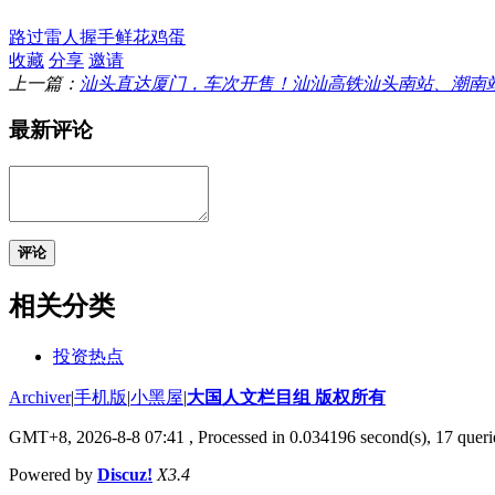
路过
雷人
握手
鲜花
鸡蛋
收藏
分享
邀请
上一篇：
汕头直达厦门，车次开售！汕汕高铁汕头南站、潮南
最新评论
评论
相关分类
投资热点
Archiver
|
手机版
|
小黑屋
|
大国人文栏目组 版权所有
GMT+8, 2026-8-8 07:41
, Processed in 0.034196 second(s), 17 querie
Powered by
Discuz!
X3.4