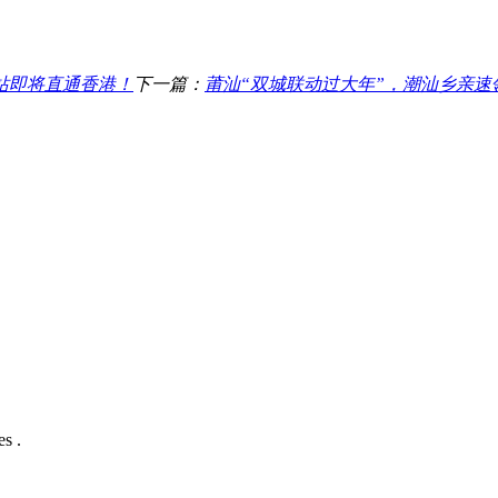
站即将直通香港！
下一篇：
莆汕“双城联动过大年”，潮汕乡亲速
s .