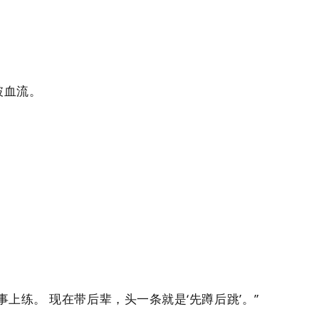
破血流。
练。 现在带后辈，头一条就是‘先蹲后跳’。”