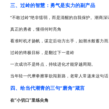
三、过岭的智慧：勇气是实力的副产品
“不敢过岭”绝非懦弱，而是清醒的自我保护。潮商深
真正的勇者，懂得何时亮角
看准时机才扬帆，谋定后动方出手，如潮水般蓄力而
过岭的终极目标，是翻过下一道岭
一次成功不是终点，持续进化才能穿越周期。
当年轻一代摩拳擦掌欲闯新路，老辈人常递来这句话
四、给当代潮青的三句“磨角”箴言
在“小切口”里练尖角