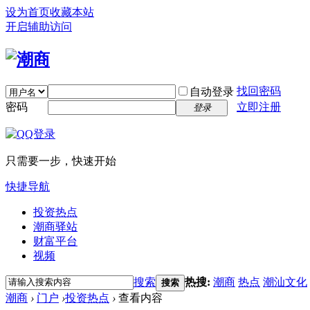
设为首页
收藏本站
开启辅助访问
找回密码
自动登录
密码
立即注册
登录
只需要一步，快速开始
快捷导航
投资热点
潮商驿站
财富平台
视频
搜索
热搜:
潮商
热点
潮汕文化
搜索
潮商
›
门户
›
投资热点
›
查看内容