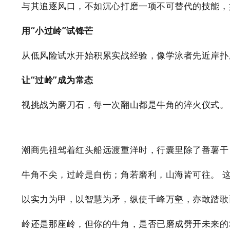
与其追逐风口，不如沉心打磨一项不可替代的技能，
用“小过岭”试锋芒
从低风险试水开始积累实战经验，像学泳者先近岸扑
让“过岭”成为常态
视挑战为磨刀石，每一次翻山都是牛角的淬火仪式。
潮商先祖驾着红头船远渡重洋时，行囊里除了番薯干
牛角不尖，过岭是自伤；角若磨利，山海皆可往。 
以实力为甲，以智慧为矛，纵使千峰万壑，亦敢踏歌
岭还是那座岭，但你的牛角，是否已磨成劈开未来的