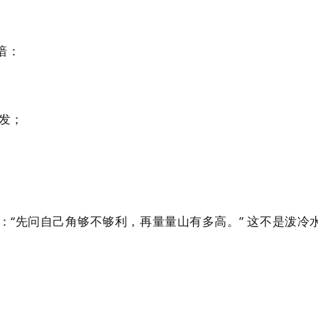
谙：
发；
：“先问自己角够不够利，再量量山有多高。” 这不是泼冷