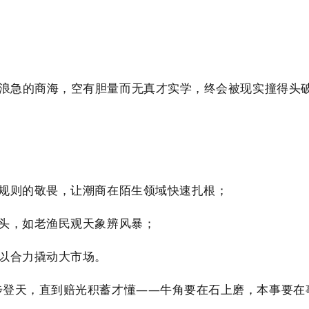
高浪急的商海，空有胆量而无真才实学，终会被现实撞得头
规则的敬畏，让潮商在陌生领域快速扎根；
头，如老渔民观天象辨风暴；
以合力撬动大市场。
登天，直到赔光积蓄才懂——牛角要在石上磨，本事要在事上