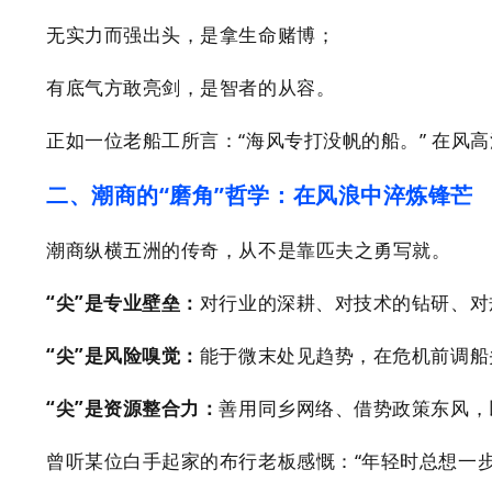
无实力而强出头，是拿生命赌博；
有底气方敢亮剑，是智者的从容。
正如一位老船工所言：“海风专打没帆的船。” 在风
二、潮商的“磨角”哲学：在风浪中淬炼锋芒
潮商纵横五洲的传奇，从不是靠匹夫之勇写就。
“尖”是专业壁垒：
对行业的深耕、对技术的钻研、对
“尖”是风险嗅觉：
能于微末处见趋势，在危机前调船
“尖”是资源整合力：
善用同乡网络、借势政策东风，
曾听
某位白手起家的布行老板感慨：“年轻时总想一步