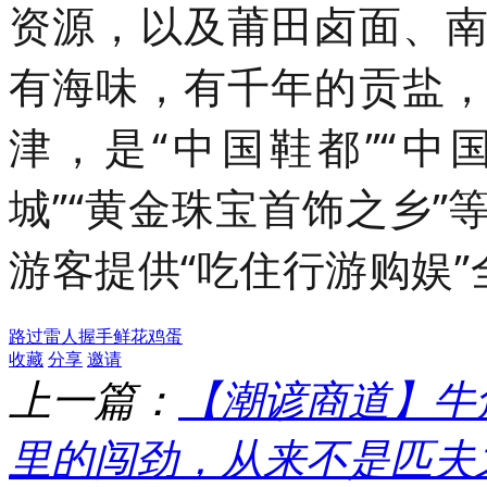
资源，以及莆田卤面、
有海味，有千年的贡盐
津，是“中国鞋都”“中
城”“黄金珠宝首饰之乡
游客提供“吃住行游购娱
路过
雷人
握手
鲜花
鸡蛋
收藏
分享
邀请
上一篇：
【潮谚商道】牛
里的闯劲，从来不是匹夫