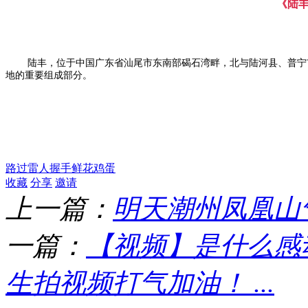
《
陆
陆丰，位于中国
广东
省汕尾市东南部碣石湾畔，北与陆河县、普宁
地
的重要组成部分。
路过
雷人
握手
鲜花
鸡蛋
收藏
分享
邀请
上一篇：
明天潮州凤凰山气
一篇：
【视频】是什么感
生拍视频打气加油！ ...