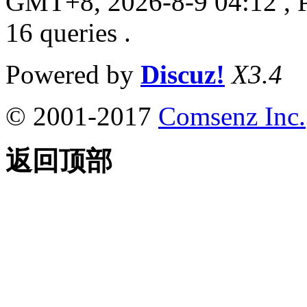
GMT+8, 2026-8-9 04:12
, 
16 queries .
Powered by
Discuz!
X3.4
© 2001-2017
Comsenz Inc.
返回顶部