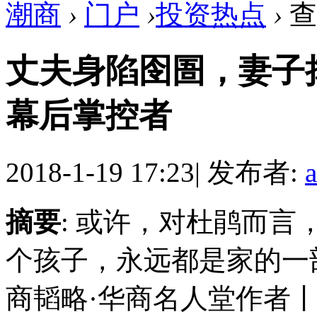
潮商
›
门户
›
投资热点
›
查
丈夫身陷囹圄，妻子
幕后掌控者
2018-1-19 17:23
|
发布者:
摘要
: 或许，对杜鹃而
个孩子，永远都是家的一
商韬略·华商名人堂作者