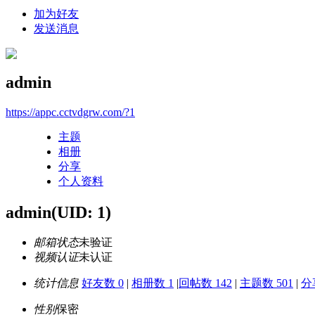
加为好友
发送消息
admin
https://appc.cctvdgrw.com/?1
主题
相册
分享
个人资料
admin
(UID: 1)
邮箱状态
未验证
视频认证
未认证
统计信息
好友数 0
|
相册数 1
|
回帖数 142
|
主题数 501
|
分
性别
保密